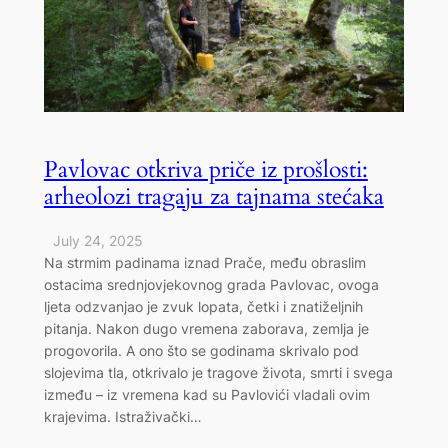
Pavlovac otkriva priče iz prošlosti:
arheolozi tragaju za tajnama stećaka
July 24, 2025
Na strmim padinama iznad Prače, među obraslim
ostacima srednjovjekovnog grada Pavlovac, ovoga
ljeta odzvanjao je zvuk lopata, četki i znatiželjnih
pitanja. Nakon dugo vremena zaborava, zemlja je
progovorila. A ono što se godinama skrivalo pod
slojevima tla, otkrivalo je tragove života, smrti i svega
između – iz vremena kad su Pavlovići vladali ovim
krajevima. Istraživački…