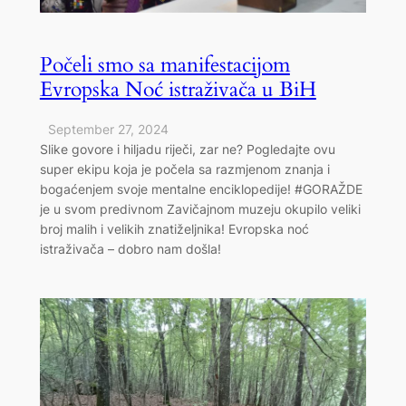
Počeli smo sa manifestacijom
Evropska Noć istraživača u BiH
September 27, 2024
Slike govore i hiljadu riječi, zar ne? Pogledajte ovu
super ekipu koja je počela sa razmjenom znanja i
bogaćenjem svoje mentalne enciklopedije! #GORAŽDE
je u svom predivnom Zavičajnom muzeju okupilo veliki
broj malih i velikih znatiželjnika! Evropska noć
istraživača – dobro nam došla!