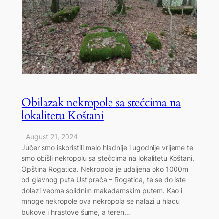
Obilazak nekropole sa stećcima na
lokalitetu Koštani
August 21, 2024
Jučer smo iskoristili malo hladnije i ugodnije vrijeme te
smo obišli nekropolu sa stećcima na lokalitetu Koštani,
Opština Rogatica. Nekropola je udaljena oko 1000m
od glavnog puta Ustiprača – Rogatica, te se do iste
dolazi veoma solidnim makadamskim putem. Kao i
mnoge nekropole ova nekropola se nalazi u hladu
bukove i hrastove šume, a teren…