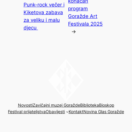
konačan
Punk-rock večer i
program
Kiketova zabava
Goražde Art
za veliku i malu
Festivala 2025
djecu
→
Novosti
Zavičajni muzej Goražde
Biblioteka
Bioskop
Festival prijateljstva
Obavijesti
Kontakt
Novina Glas Goražde