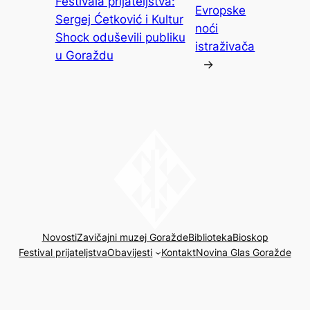
Festivala prijateljstva:
Evropske
Sergej Ćetković i Kultur
noći
Shock oduševili publiku
istraživača
u Goraždu
→
Novosti
Zavičajni muzej Goražde
Biblioteka
Bioskop
Festival prijateljstva
Obavijesti
Kontakt
Novina Glas Goražde