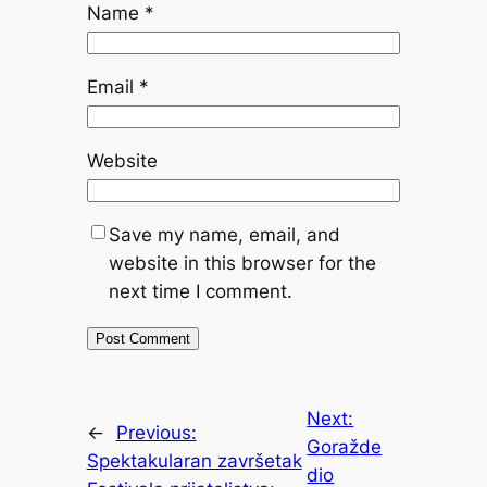
Name
*
Email
*
Website
Save my name, email, and
website in this browser for the
next time I comment.
Next:
←
Previous:
Goražde
Spektakularan završetak
dio