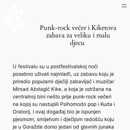
Skip
to
content
Punk-rock večer i Kiketova
zabava za veliku i malu
djecu
U festivalu su u postfestivalskoj noći
posebno uživali najmlađi, uz zabavu koju je
priredio popularni dječiji zabavljač i muzičar
Mirsad Abdagić Kike, a koja je održana na
centralnoj bini nešto prije punk-rock večeri
na kojoj su nastupili Psihomodo pop i Kuda i
Oratorij. I ovaj događaj bio je ispunjen
pjesmom, smijehom i dječijom radošću koju
je u Goražde donio jedan od glavnih junaka