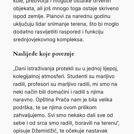
kule, predvorja i moguće ostatke drvenih
objekata, ali još mnogo toga ostaje skriveno
ispod zemlje. Planovi za narednu godinu
uključuju lidar snimanje terena, što bi moglo
dodatno rasvijetliti raspored i funkciju
srednjovjekovnog kompleksa.
Naslijeđe koje povezuje
„Dani istraživanja protekli su u jednoj lijepoj,
kolegijalnoj atmosferi. Studenti su marljivo
radili, profesori su marljivo radili, mi smo na
neki način bili domaćini i radili s njima
naravno. Opština Prača nam je bila velika
podrška, te se njima ovom prilikom
zahvaljujemo. Svi smo nekako dali sve od
sebe i od srca smo radili, boravili na terenu“,
opisuje Džemidžić, te očekuje nastavak