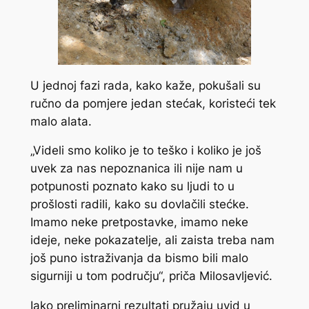
U jednoj fazi rada, kako kaže, pokušali su
ručno da pomjere jedan stećak, koristeći tek
malo alata.
„Videli smo koliko je to teško i koliko je još
uvek za nas nepoznanica ili nije nam u
potpunosti poznato kako su ljudi to u
prošlosti radili, kako su dovlačili stećke.
Imamo neke pretpostavke, imamo neke
ideje, neke pokazatelje, ali zaista treba nam
još puno istraživanja da bismo bili malo
sigurniji u tom području“, priča Milosavljević.
Iako preliminarni rezultati pružaju uvid u