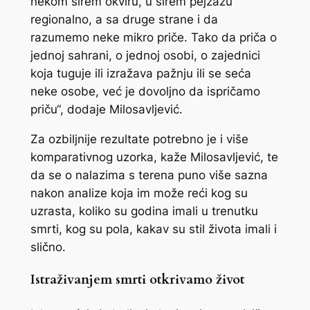
nekom širem okviru, u širem pejzažu
regionalno, a sa druge strane i da
razumemo neke mikro priče. Tako da priča o
jednoj sahrani, o jednoj osobi, o zajednici
koja tuguje ili izražava pažnju ili se seća
neke osobe, već je dovoljno da ispričamo
priču“, dodaje Milosavljević.
Za ozbiljnije rezultate potrebno je i više
komparativnog uzorka, kaže Milosavljević, te
da se o nalazima s terena puno više sazna
nakon analize koja im može reći kog su
uzrasta, koliko su godina imali u trenutku
smrti, kog su pola, kakav su stil života imali i
slično.
Istraživanjem smrti otkrivamo život