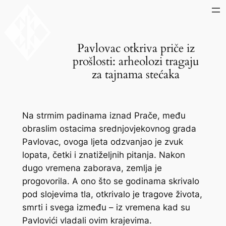
Skip
to
content
Pavlovac otkriva priče iz
prošlosti: arheolozi tragaju
za tajnama stećaka
Na strmim padinama iznad Prače, među
obraslim ostacima srednjovjekovnog grada
Pavlovac, ovoga ljeta odzvanjao je zvuk
lopata, četki i znatiželjnih pitanja. Nakon
dugo vremena zaborava, zemlja je
progovorila. A ono što se godinama skrivalo
pod slojevima tla, otkrivalo je tragove života,
smrti i svega između – iz vremena kad su
Pavlovići vladali ovim krajevima.