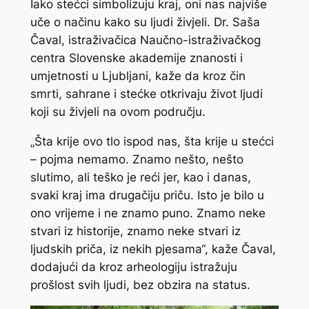
Iako stećci simbolizuju kraj, oni nas najviše
uče o načinu kako su ljudi živjeli. Dr. Saša
Čaval, istraživačica Naučno-istraživačkog
centra Slovenske akademije znanosti i
umjetnosti u Ljubljani, kaže da kroz čin
smrti, sahrane i stećke otkrivaju život ljudi
koji su živjeli na ovom području.
„Šta krije ovo tlo ispod nas, šta krije u stećci
– pojma nemamo. Znamo nešto, nešto
slutimo, ali teško je reći jer, kao i danas,
svaki kraj ima drugačiju priču. Isto je bilo u
ono vrijeme i ne znamo puno. Znamo neke
stvari iz historije, znamo neke stvari iz
ljudskih priča, iz nekih pjesama“, kaže Čaval,
dodajući da kroz arheologiju istražuju
prošlost svih ljudi, bez obzira na status.