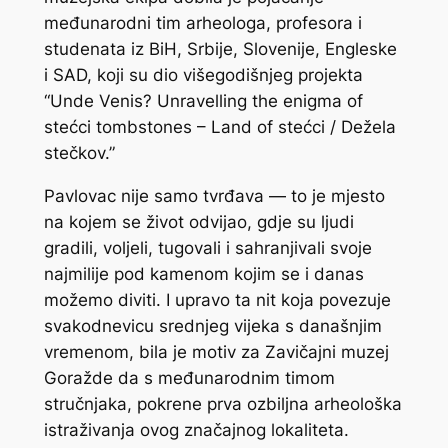
međunarodni tim arheologa, profesora i
studenata iz BiH, Srbije, Slovenije, Engleske
i SAD, koji su dio višegodišnjeg projekta
“Unde Venis? Unravelling the enigma of
stećci tombstones – Land of stećci / Dežela
stečkov.”
Pavlovac nije samo tvrđava — to je mjesto
na kojem se život odvijao, gdje su ljudi
gradili, voljeli, tugovali i sahranjivali svoje
najmilije pod kamenom kojim se i danas
možemo diviti. I upravo ta nit koja povezuje
svakodnevicu srednjeg vijeka s današnjim
vremenom, bila je motiv za Zavičajni muzej
Goražde da s međunarodnim timom
stručnjaka, pokrene prva ozbiljna arheološka
istraživanja ovog značajnog lokaliteta.