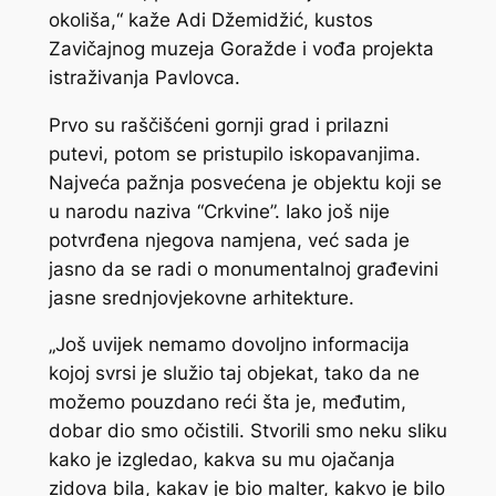
okoliša,“ kaže Adi Džemidžić, kustos
Zavičajnog muzeja Goražde i vođa projekta
istraživanja Pavlovca.
Prvo su raščišćeni gornji grad i prilazni
putevi, potom se pristupilo iskopavanjima.
Najveća pažnja posvećena je objektu koji se
u narodu naziva “Crkvine”. Iako još nije
potvrđena njegova namjena, već sada je
jasno da se radi o monumentalnoj građevini
jasne srednjovjekovne arhitekture.
„Još uvijek nemamo dovoljno informacija
kojoj svrsi je služio taj objekat, tako da ne
možemo pouzdano reći šta je, međutim,
dobar dio smo očistili. Stvorili smo neku sliku
kako je izgledao, kakva su mu ojačanja
zidova bila, kakav je bio malter, kakvo je bilo