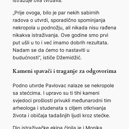
istražuje ova tvrđava.
„Prije ovoga, bilo je par nekih sabirnih
radova o utvrdi, sporadično spominjanja
nekropola u podnožju, ali nikada nisu rađena
nikakva istraživanja. Ove godine smo prvi
put ušli u to i već imamo dobrih rezultata.
Nadam se da ćemo to nastaviti u
budućnosti“, ističe Džemidžić.
Kameni spavači i traganje za odgovorima
Podno utvrde Pavlovac nalaze se nekropole
sa stećcima. I upravo su ti tihi kameni
svjedoci prošlosti privukli međunarodni tim
arheologa i studenata s ciljem otkrivanja
života i običaja tadašnjih ljudi kroz stećke.
Dio istraživačke ekipa činila je i Monika