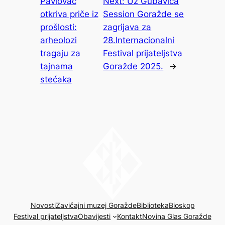
Pavlovac
Next:
Uz Gubavica
otkriva priče iz
Session Goražde se
prošlosti:
zagrijava za
arheolozi
28.Internacionalni
tragaju za
Festival prijateljstva
tajnama
Goražde 2025.
→
stećaka
Novosti
Zavičajni muzej Goražde
Biblioteka
Bioskop
Festival prijateljstva
Obavijesti
Kontakt
Novina Glas Goražde