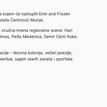
a kojem će nastupiti Emir and Frozen
stafa Ćerimović Mućak.
će zvučna imena regionalne scene: Hari
Almas, Peđa Medenica, Semir Cerić Koke,
cije – likovna kolonija, večeri poezije,
askenbal, sajam starih zanata i sportske