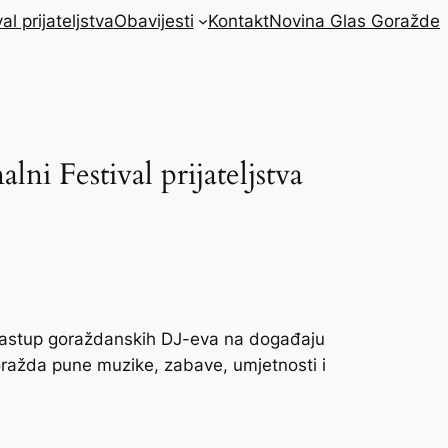
al prijateljstva
Obavijesti
Kontakt
Novina Glas Goražde
ni Festival prijateljstva
. Nastup goraždanskih DJ-eva na događaju
oražda pune muzike, zabave, umjetnosti i