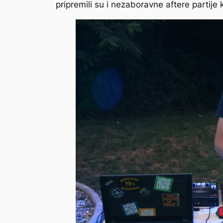
pripremili su i nezaboravne aftere partije 