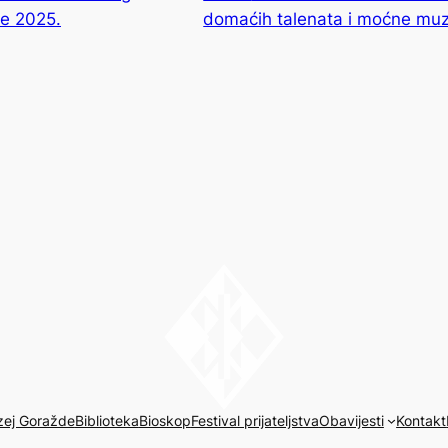
de 2025.
domaćih talenata i moćne muz
zej Goražde
Biblioteka
Bioskop
Festival prijateljstva
Obavijesti
Kontakt