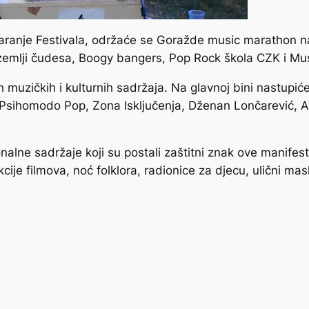
aranje Festivala, održaće se Goražde music marathon n
zemlji čudesa, Boogy bangers, Pop Rock škola CZK i Mu
h muzičkih i kulturnih sadržaja. Na glavnoj bini nastupi
, Psihomodo Pop, Zona Isključenja, Dženan Lončarević, 
nalne sadržaje koji su postali zaštitni znak ove manifesta
ekcije filmova, noć folklora, radionice za djecu, ulični m