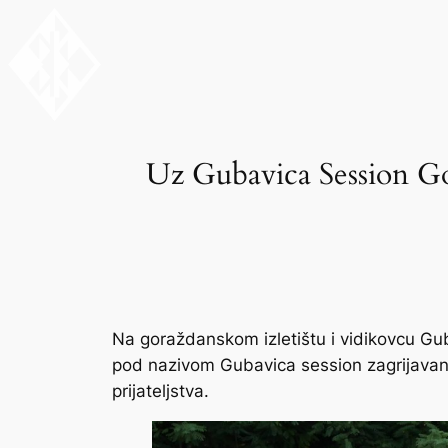
Skip
to
content
Uz Gubavica Session Gora
Na goraždanskom izletištu i vidikovcu Gub
pod nazivom Gubavica session zagrijavanj
prijateljstva.