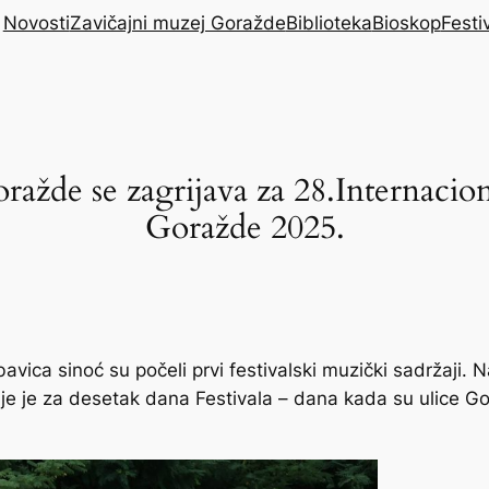
Novosti
Zavičajni muzej Goražde
Biblioteka
Bioskop
Festiv
žde se zagrijava za 28.Internacional
Goražde 2025.
avica sinoć su počeli prvi festivalski muzički sadržaji
e je za desetak dana Festivala – dana kada su ulice G