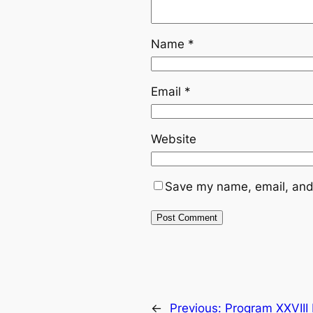
Name
*
Email
*
Website
Save my name, email, and 
←
Previous:
Program XXVIII 