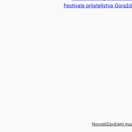
Festivala prijateljstva Goraž
Novosti
Zavičajni mu