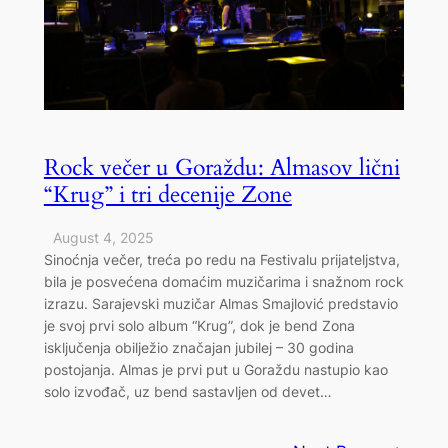
Rock večer u Goraždu: Almasov lični
“Krug” i tri decenije Zone
August 4, 2025
Sinoćnja večer, treća po redu na Festivalu prijateljstva,
bila je posvećena domaćim muzičarima i snažnom rock
izrazu. Sarajevski muzičar Almas Smajlović predstavio
je svoj prvi solo album “Krug”, dok je bend Zona
isključenja obilježio značajan jubilej – 30 godina
postojanja. Almas je prvi put u Goraždu nastupio kao
solo izvođač, uz bend sastavljen od devet…