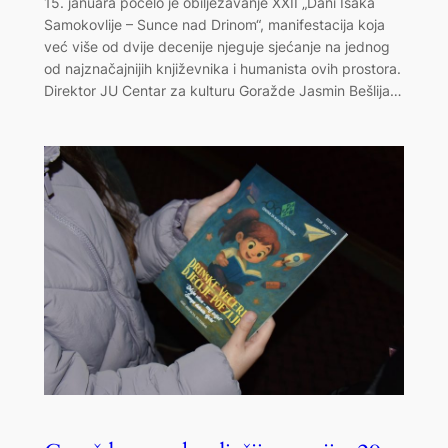
15. januara počelo je obilježavanje XXII „Dani Isaka
Samokovlije – Sunce nad Drinom“, manifestacija koja
već više od dvije decenije njeguje sjećanje na jednog
od najznačajnijih književnika i humanista ovih prostora.
Direktor JU Centar za kulturu Goražde Jasmin Bešlija…