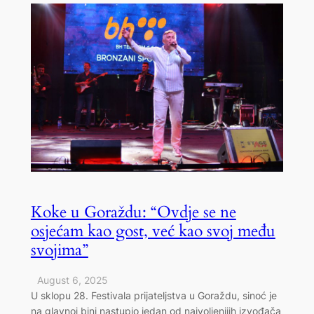
Koke u Goraždu: “Ovdje se ne
osjećam kao gost, već kao svoj među
svojima”
August 6, 2025
U sklopu 28. Festivala prijateljstva u Goraždu, sinoć je
na glavnoj bini nastupio jedan od najvoljenijih izvođača