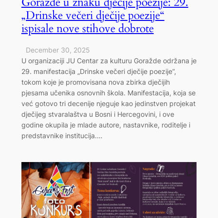
Goražde u znaku dječije poezije: 29.
„Drinske večeri dječije poezije“
ispisale nove stihove dobrote
December 30, 2025
U organizaciji JU Centar za kulturu Goražde održana je
29. manifestacija „Drinske večeri dječije poezije“,
tokom koje je promovisana nova zbirka dječijih
pjesama učenika osnovnih škola. Manifestacija, koja se
već gotovo tri decenije njeguje kao jedinstven projekat
dječijeg stvaralaštva u Bosni i Hercegovini, i ove
godine okupila je mlade autore, nastavnike, roditelje i
predstavnike institucija.…