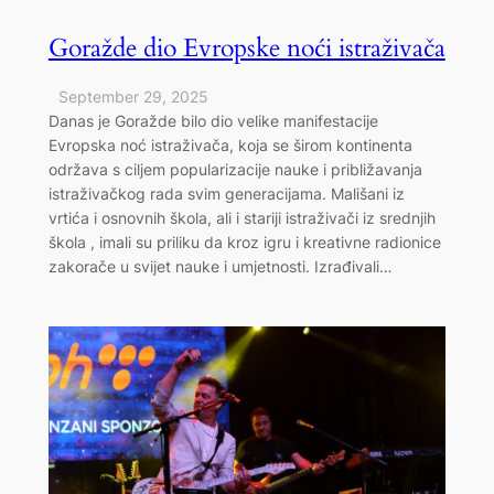
Goražde dio Evropske noći istraživača
September 29, 2025
Danas je Goražde bilo dio velike manifestacije
Evropska noć istraživača, koja se širom kontinenta
održava s ciljem popularizacije nauke i približavanja
istraživačkog rada svim generacijama. Mališani iz
vrtića i osnovnih škola, ali i stariji istraživači iz srednjih
škola , imali su priliku da kroz igru i kreativne radionice
zakorače u svijet nauke i umjetnosti. Izrađivali…