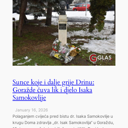
Sunce koje i dalje grije Drinu:
Goražde čuva lik i djelo Isaka
Samokovlije
January 16, 2026
Polaganjem cvijeća pred bistu dr. Isaka Samokovlije u
krugu Doma zdravlja „dr. Isak Samokovlija“ u Goraždu,