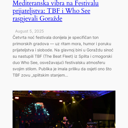
Mediteranska vibra na Festivalu
prijateljstva: TBF i Who See
raspjevali Goražde
August 5, 2025
Četvrta noć festivala donijela je specifičan ton
primorskih gradova — uz ritam mora, humor i poruku
prijateljstva i slobode. Na glavnoj bini u Goraždu sinoć
su nastupili TBF (The Beat Fleet) iz Splita i crnogorski
duo Who See, osvežavajući festivalsku atmosferu
svojim stilom. Publika je imala priliku da osjeti ono što
TBF zovu „splitskim stanjem…