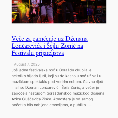
Veče za pamćenje uz Dženana
Lončarevića i Šejlu Zonić na
Festivalu prijateljstva
August 7, 2025
Još jedna festivalska noć u Goraždu okupila je
nekoliko hiljada ljudi, koji su do kasno u noć uživali u
muzičkom spektaklu pod vedrim nebom. Glavnu riječ
imali su Dženan Lončarević i Šejla Zonić, a večer je
započela nastupom goraždanskog muzičkog doajena
Aziza Gluščevića Ziske. Atmosfera je od samog
početka bila nabijena emocijama, a publika –…