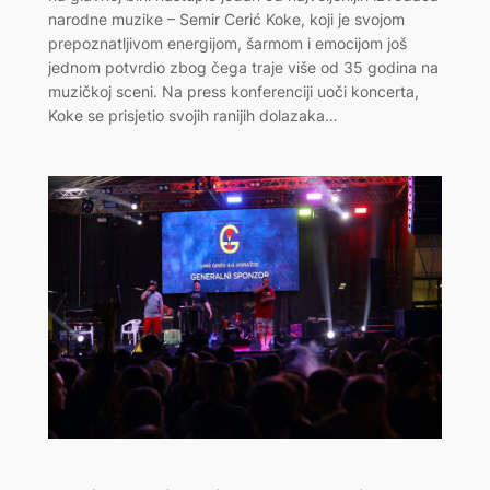
narodne muzike – Semir Cerić Koke, koji je svojom
prepoznatljivom energijom, šarmom i emocijom još
jednom potvrdio zbog čega traje više od 35 godina na
muzičkoj sceni. Na press konferenciji uoči koncerta,
Koke se prisjetio svojih ranijih dolazaka…