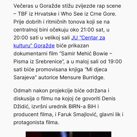
Večeras u Goražde stižu zvijezde rap scene
– TBF iz Hrvatske i Who See iz Crne Gore.
Prije dobrih i ritmičnih tonova koji se na
centralnoj bini očekuju oko 21:00 sat, u
20:00 sati u velikoj sali
JU “Centar za
kulturu” Goražde
biće prikazan
dokumentarni film “Samir Mehić Bowie –
Pisma iz Srebrenice”, a u maloj sali od 19:00
sati biće promovisana knjiga “Mi djeca
Sarajeva” autorice Mensure Burridge.
Odmah nakon projekcije biće održana i
diskusija o filmu na kojoj će govoriti Denis
Džidić, izvršni urednik BIRN-a BiH i
producent filma, i Faruk Smajlović, glavni lik i
protagonista filma.