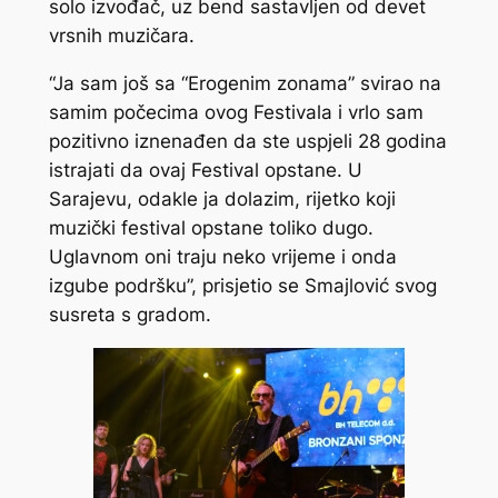
solo izvođač, uz bend sastavljen od devet
vrsnih muzičara.
“Ja
sam još sa “Erogenim zonama” svirao na
samim počecima ovog Festivala i vrlo sam
pozitivno iznenađen da ste uspjeli 28 godina
istrajati da ovaj Festival opstane. U
Sarajevu, odakle ja dolazim, rijetko koji
muzički festival opstane toliko dugo.
Uglavnom oni traju neko vrijeme i onda
izgube podršku”, prisjetio se Smajlović svog
susreta s gradom.