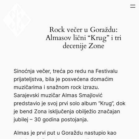
Skip
to
content
Rock večer u Goraždu:
Almasov lični “Krug” i tri
decenije Zone
Sinoćnja večer, treća po redu na Festivalu
prijateljstva, bila je posvećena domaćim
muzičarima i snažnom rock izrazu.
Sarajevski muzičar Almas Smajlović
predstavio je svoj prvi solo album “Krug”, dok
je bend Zona isključenja obilježio značajan
jubilej – 30 godina postojanja.
Almas je prvi put u Goraždu nastupio kao