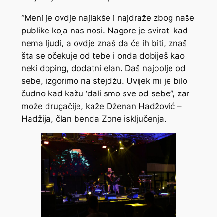
“Meni je ovdje najlakše i najdraže zbog naše
publike koja nas nosi. Nagore je svirati kad
nema ljudi, a ovdje znaš da će ih biti, znaš
šta se očekuje od tebe i onda dobiješ kao
neki doping, dodatni elan. Daš najbolje od
sebe, izgorimo na stejdžu. Uvijek mi je bilo
čudno kad kažu ‘dali smo sve od sebe”, zar
može drugačije, kaže Dženan Hadžović –
Hadžija, član benda Zone isključenja.