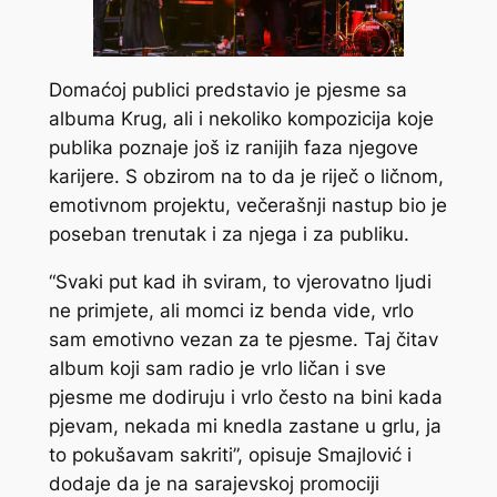
Domaćoj publici predstavio je pjesme sa
albuma Krug, ali i nekoliko kompozicija koje
publika poznaje još iz ranijih faza njegove
karijere. S obzirom na to da je riječ o ličnom,
emotivnom projektu, večerašnji nastup bio je
poseban trenutak i za njega i za publiku.
“Svaki put kad ih sviram, to vjerovatno ljudi
ne primjete, ali momci iz benda vide, vrlo
sam emotivno vezan za te pjesme. Taj čitav
album koji sam radio je vrlo ličan i sve
pjesme me dodiruju i vrlo često na bini kada
pjevam, nekada mi knedla zastane u grlu, ja
to pokušavam sakriti”, opisuje Smajlović i
dodaje da je na sarajevskoj promociji