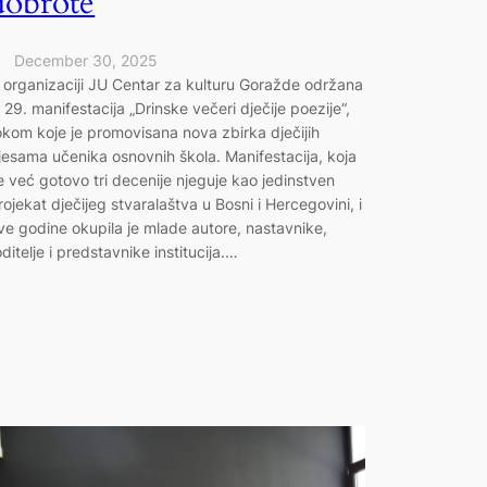
dobrote
December 30, 2025
 organizaciji JU Centar za kulturu Goražde održana
e 29. manifestacija „Drinske večeri dječije poezije“,
okom koje je promovisana nova zbirka dječijih
jesama učenika osnovnih škola. Manifestacija, koja
e već gotovo tri decenije njeguje kao jedinstven
rojekat dječijeg stvaralaštva u Bosni i Hercegovini, i
ve godine okupila je mlade autore, nastavnike,
oditelje i predstavnike institucija.…