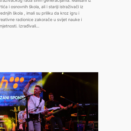
straživačkog rada svim generacijama. Mališani iz
rtića i osnovnih škola, ali i stariji istraživači iz
rednjih škola , imali su priliku da kroz igru i
reativne radionice zakorače u svijet nauke i
mjetnosti. Izrađivali…