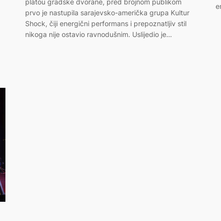
platou gradske dvorane, pred brojnom publikom
e
prvo je nastupila sarajevsko-američka grupa Kultur
Shock, čiji energični performans i prepoznatljiv stil
nikoga nije ostavio ravnodušnim. Uslijedio je…