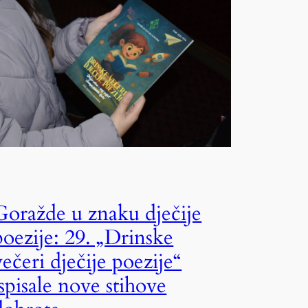
Goražde u znaku dječije
poezije: 29. „Drinske
večeri dječije poezije“
ispisale nove stihove