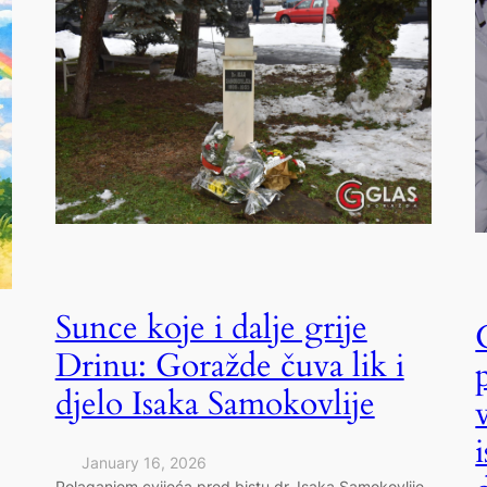
Sunce koje i dalje grije
Drinu: Goražde čuva lik i
djelo Isaka Samokovlije
January 16, 2026
Polaganjem cvijeća pred bistu dr. Isaka Samokovlije