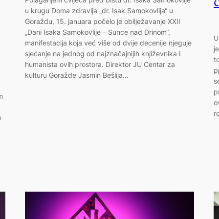
u krugu Doma zdravlja „dr. Isak Samokovlija“ u
Goraždu, 15. januara počelo je obilježavanje XXII
„Dani Isaka Samokovlije – Sunce nad Drinom“,
U
manifestacija koja već više od dvije decenije njeguje
j
sjećanje na jednog od najznačajnijih književnika i
t
humanista ovih prostora. Direktor JU Centar za
p
kulturu Goražde Jasmin Bešlija…
s
p
m
o
r
u