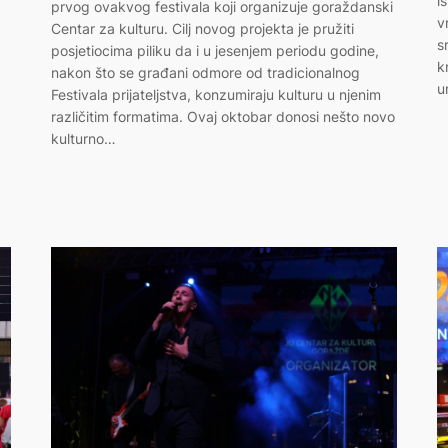
i
prvog ovakvog festivala koji organizuje goraždanski
v
Centar za kulturu. Cilj novog projekta je pružiti
s
posjetiocima piliku da i u jesenjem periodu godine,
k
nakon što se građani odmore od tradicionalnog
u
Festivala prijateljstva, konzumiraju kulturu u njenim
različitim formatima. Ovaj oktobar donosi nešto novo
kulturno…