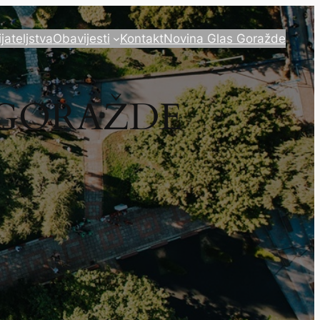
ijateljstva
Obavijesti
Kontakt
Novina Glas Goražde
 GORAŽDE