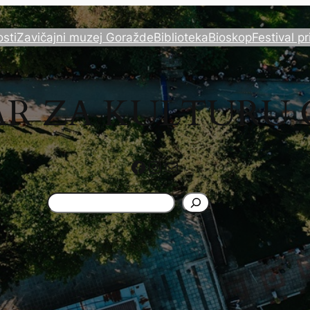
sti
Zavičajni muzej Goražde
Biblioteka
Bioskop
Festival pr
AR ZA KULTURU
Facebook
Instagram
Mail