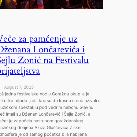
Veče za pamćenje uz
Dženana Lončarevića i
Šejlu Zonić na Festivalu
prijateljstva
August 7, 2025
oš jedna festivalska noć u Goraždu okupila je
ekoliko hiljada ljudi, koji su do kasno u noć uživali u
uzičkom spektaklu pod vedrim nebom. Glavnu
iječ imali su Dženan Lončarević i Šejla Zonić, a
ečer je započela nastupom goraždanskog
uzičkog doajena Aziza Gluščevića Ziske.
tmosfera je od samog početka bila nabijena