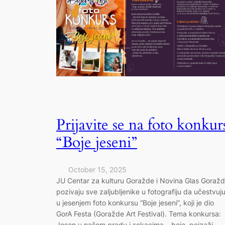
Prijavite se na foto konkur
“Boje jeseni”
October 15, 2025
JU Centar za kulturu Goražde i Novina Glas Goraž
pozivaju sve zaljubljenike u fotografiju da učestvuj
u jesenjem foto konkursu “Boje jeseni”, koji je dio
GorA Festa (Goražde Art Festival). Tema konkursa:
Jesen u našem gradu i sokacima – boje, pejzaži,