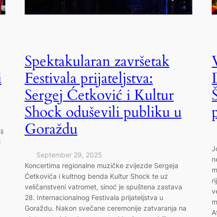
Spektakularan završetak
i
Festivala prijateljstva:
Sergej Ćetković i Kultur
Shock oduševili publiku u
Goraždu
li
i
J
September 29, 2025
n
Koncertima regionalne muzičke zvijezde Sergeja
m
Ćetkovića i kultnog benda Kultur Shock te uz
r
veličanstveni vatromet, sinoć je spuštena zastava
v
28. Internacionalnog Festivala prijateljstva u
m
Goraždu. Nakon svečane ceremonije zatvaranja na
A