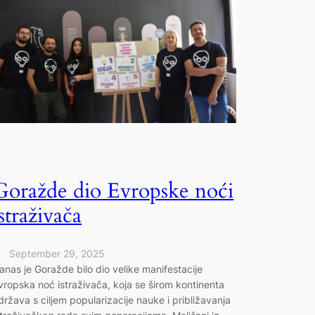
Goražde dio Evropske noći
istraživača
September 29, 2025
anas je Goražde bilo dio velike manifestacije
vropska noć istraživača, koja se širom kontinenta
država s ciljem popularizacije nauke i približavanja