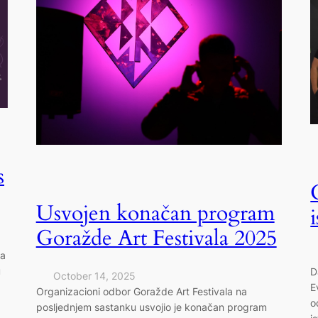
s
Usvojen konačan program
Goražde Art Festivala 2025
da
u
D
October 14, 2025
E
Organizacioni odbor Goražde Art Festivala na
o
posljednjem sastanku usvojio je konačan program