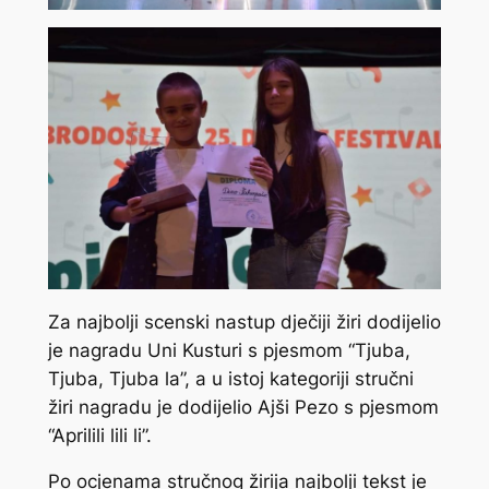
Za najbolji scenski nastup dječiji žiri dodijelio
je nagradu Uni Kusturi s pjesmom “Tjuba,
Tjuba, Tjuba la”, a u istoj kategoriji stručni
žiri nagradu je dodijelio Ajši Pezo s pjesmom
“Aprilili lili li”.
Po ocjenama stručnog žirija najbolji tekst je