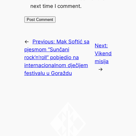
next time I comment.
←
Previous:
Mak Softić sa
Next:
pjesmom “Sunčani
Vikend
rock’n’roll” pobjedio na
misija
internacionalnom dječijem
→
festivalu u Goraždu