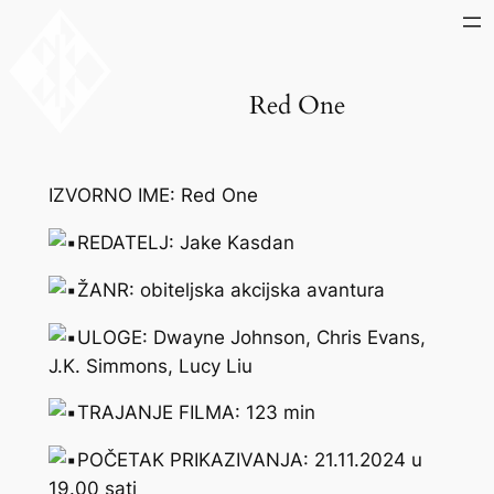
Skip
to
content
Red One
IZVORNO IME: Red One
REDATELJ: Jake Kasdan
ŽANR: obiteljska akcijska avantura
ULOGE: Dwayne Johnson, Chris Evans,
J.K. Simmons, Lucy Liu
TRAJANJE FILMA: 123 min
POČETAK PRIKAZIVANJA: 21.11.2024 u
19.00 sati