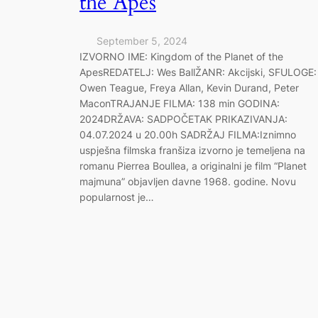
the Apes
September 5, 2024
IZVORNO IME: Kingdom of the Planet of the
ApesREDATELJ: Wes BallŽANR: Akcijski, SFULOGE:
Owen Teague, Freya Allan, Kevin Durand, Peter
MaconTRAJANJE FILMA: 138 min GODINA:
2024DRŽAVA: SADPOČETAK PRIKAZIVANJA:
04.07.2024 u 20.00h SADRŽAJ FILMA:Iznimno
uspješna filmska franšiza izvorno je temeljena na
romanu Pierrea Boullea, a originalni je film “Planet
majmuna” objavljen davne 1968. godine. Novu
popularnost je…