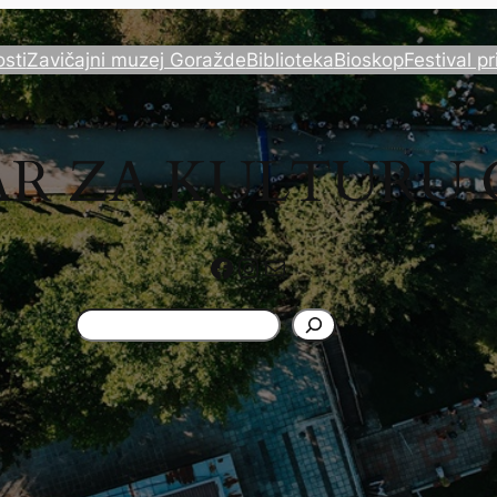
sti
Zavičajni muzej Goražde
Biblioteka
Bioskop
Festival pr
AR ZA KULTURU
Facebook
Instagram
Mail