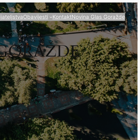
ijateljstva
Obavijesti
Kontakt
Novina Glas Goražde
 GORAŽDE