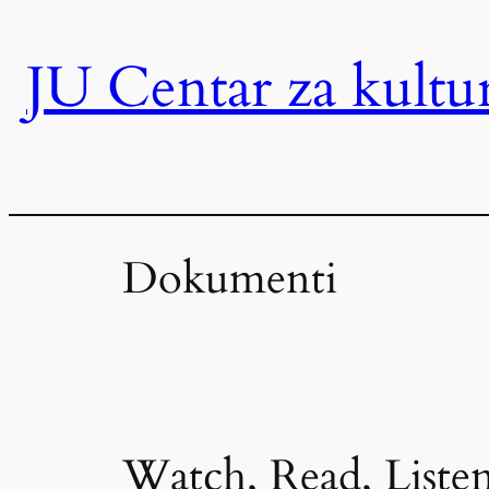
Skip
JU Centar za kult
to
content
Dokumenti
Watch, Read, Liste