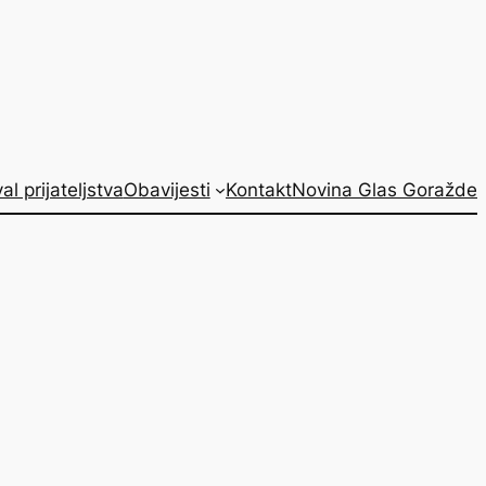
al prijateljstva
Obavijesti
Kontakt
Novina Glas Goražde