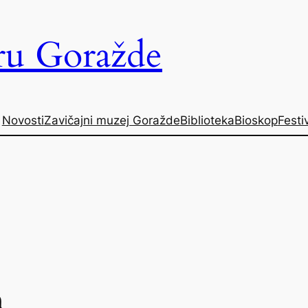
uru Goražde
Novosti
Zavičajni muzej Goražde
Biblioteka
Bioskop
Festiv
n