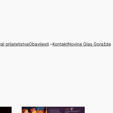
al prijateljstva
Obavijesti
Kontakt
Novina Glas Goražde