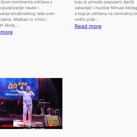
 širom kontinenta održava s
koju je priredio popularni dječiji
popularizacije nauke i
zabavljač i muzičar Mirsad Abdag
avanja istraživačkog rada svim
a koja je održana na centralnoj bi
ijama. Mališani iz vrtića i
nešto prije…
ih škola,…
:
Read more
:
 more
Punk-
Goražde
rock
dio
večer
Evropske
i
noći
Kiketova
istraživača
zabava
za
veliku
i
malu
djecu