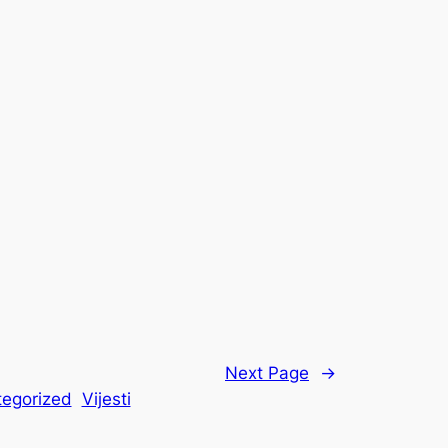
u
Goraždu
Next Page
→
egorized
Vijesti