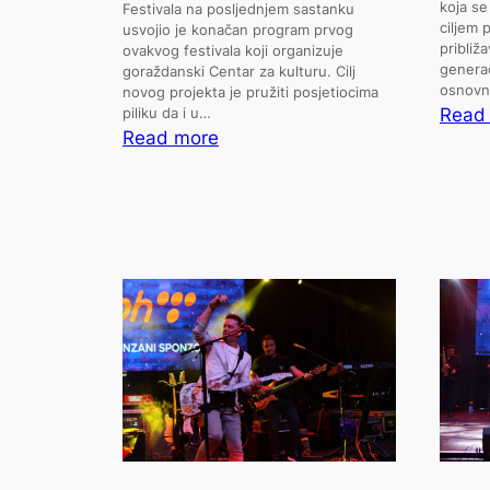
koja se
Festivala na posljednjem sastanku
ciljem 
usvojio je konačan program prvog
približ
ovakvog festivala koji organizuje
generac
goraždanski Centar za kulturu. Cilj
osnovn
novog projekta je pružiti posjetiocima
Read
piliku da i u…
:
Read more
Usvojen
konačan
program
Goražde
Art
Festivala
2025