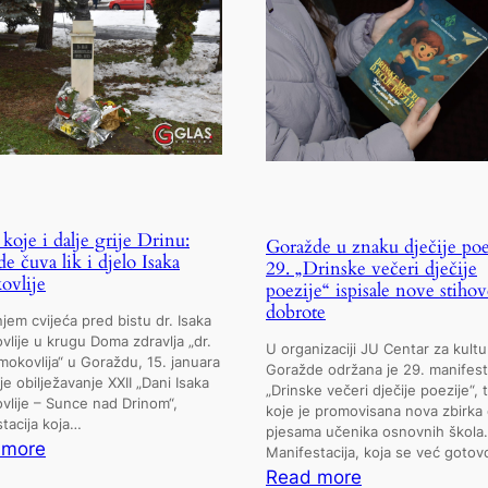
koje i dalje grije Drinu:
Goražde u znaku dječije poe
e čuva lik i djelo Isaka
29. „Drinske večeri dječije
ovlije
poezije“ ispisale nove stihov
dobrote
jem cvijeća pred bistu dr. Isaka
lije u krugu Doma zdravlja „dr.
U organizaciji JU Centar za kultu
mokovlija“ u Goraždu, 15. januara
Goražde održana je 29. manifest
je obilježavanje XXII „Dani Isaka
„Drinske večeri dječije poezije“,
lije – Sunce nad Drinom“,
koje je promovisana nova zbirka d
tacija koja…
pjesama učenika osnovnih škola.
:
 more
Manifestacija, koja se već goto
Sunce
:
Read more