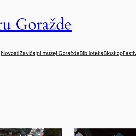
uru Goražde
Novosti
Zavičajni muzej Goražde
Biblioteka
Bioskop
Festiv