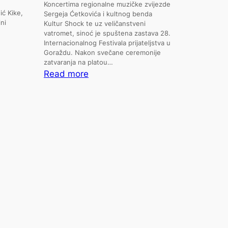
Koncertima regionalne muzičke zvijezde
ić Kike,
Sergeja Ćetkovića i kultnog benda
ni
Kultur Shock te uz veličanstveni
vatromet, sinoć je spuštena zastava 28.
Internacionalnog Festivala prijateljstva u
Goraždu. Nakon svečane ceremonije
zatvaranja na platou…
:
Read more
Spektakularan
završetak
Festivala
prijateljstva:
Sergej
Ćetković
i
Kultur
Shock
oduševili
publiku