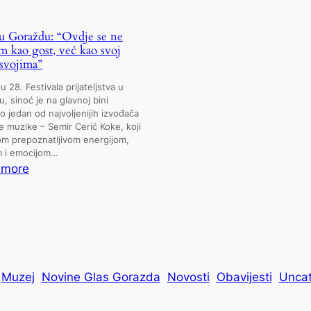
u Goraždu: “Ovdje se ne
m kao gost, već kao svoj
svojima”
u 28. Festivala prijateljstva u
, sinoć je na glavnoj bini
o jedan od najvoljenijih izvođača
 muzike – Semir Cerić Koke, koji
om prepoznatljivom energijom,
 i emocijom…
:
 more
Koke
u
Goraždu:
“Ovdje
se
Muzej
ne
Novine Glas Gorazda
Novosti
Obavijesti
Uncat
osjećam