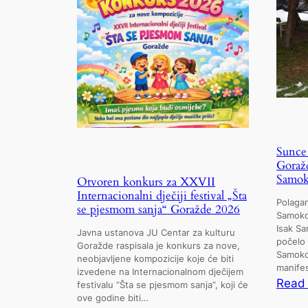
Sunce 
Goražd
Samok
Otvoren konkurs za XXVII
Internacionalni dječiji festival „Šta
Polagan
se pjesmom sanja“ Goražde 2026
Samokov
Isak Sa
Javna ustanova JU Centar za kulturu
počelo 
Goražde raspisala je konkurs za nove,
Samokov
neobjavljene kompozicije koje će biti
manifes
izvedene na Internacionalnom dječijem
Read
festivalu “Šta se pjesmom sanja”, koji će
ove godine biti…