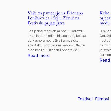
Veče za pamćenje uz Dženana
Koke 
Lončarevića i Šejlu Zonić na
osjeća
Festivalu prijateljstva
među 
Još jedna festivalska noć u Goraždu
U sklop
okupila je nekoliko hiljada ljudi, koji su
Goraždu
do kasno u noć uživali u muzičkom
nastupi
spektaklu pod vedrim nebom. Glavnu
narodne
riječ imali su Dženan Lončarević i…
je svoj
:
šarmom
Read more
Read
Veče
za
pamćenje
uz
Dženana
Lončarevića
Festival
Filmovi
i
Šejlu