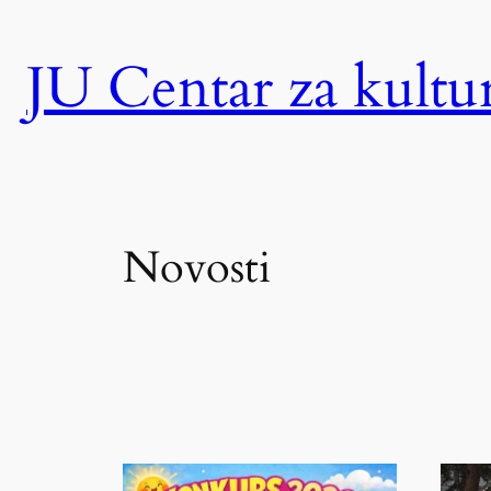
Skip
JU Centar za kult
to
content
Novosti