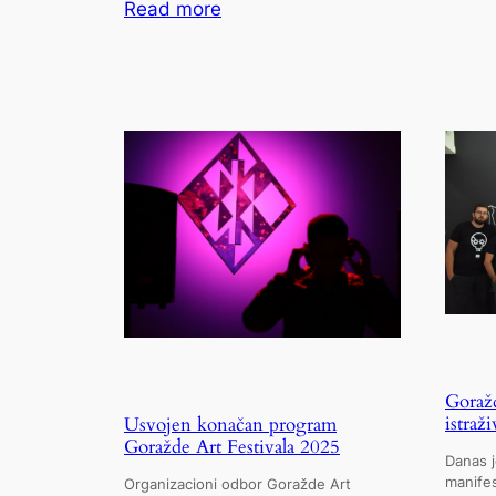
:
Read more
Otvoren
konkurs
za
XXVII
Internacionalni
dječiji
festival
„Šta
se
pjesmom
sanja“
Goražde
2026
Goraž
istraž
Usvojen konačan program
Goražde Art Festivala 2025
Danas j
manifes
Organizacioni odbor Goražde Art