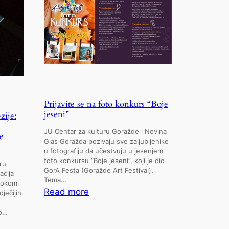
Prijavite se na foto konkurs “Boje
jeseni”
zije:
JU Centar za kulturu Goražde i Novina
e
Glas Goražda pozivaju sve zaljubljenike
u fotografiju da učestvuju u jesenjem
foto konkursu “Boje jeseni”, koji je dio
ru
GorA Festa (Goražde Art Festival).
acija
Tema…
 tokom
:
Read more
ječijih
Prijavite
vo…
se