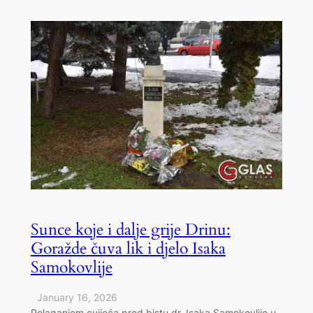
Sunce koje i dalje grije Drinu:
Goražde čuva lik i djelo Isaka
Samokovlije
January 16, 2026
Polaganjem cvijeća pred bistu dr. Isaka Samokovlije u