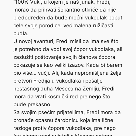
“100% Vuk”, u kojem je naš junak, Fredi,
morao da prihvati šokantno otkriće da nije
predodređen da bude moćni vukodlak poput
cele svoje porodice, već malena ružičasti
pudla.
U novoj avanturi, Fredi misli da ima sve što
je potrebno da vodi svoj čopor vukodlaka, ali
zaslužiti poštovanje svojih članova čopora
pokazuje se kao veliki izazov. Kada bi barem
bio više… vučji. Ali, kada nepromišljena želja
pretvori Fredija u vukodlaka i pošalje
nestašnog duha Meseca na Zemlju, Fredi
mora da vrati kosmički red pre nego što
bude prekasno.
Sa svojim psećim prijateljima, Fredi mora da
pronađe opasnu čarobnicu koja ima lične
razloge protiv čopora vukodlaka, pre nego
što njegov novi prijatelj s Meseca ostane