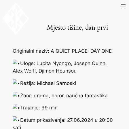
Skip
to
content
Mjesto tišine, dan prvi
Originalni naziv: A QUIET PLACE: DAY ONE
Uloge: Lupita Nyong’o, Joseph Quinn,
Alex Wolff, Djimon Hounsou
Režija: Michael Sarnoski
Žanr: drama, horor, naučna fantastika
Trajanje: 99 min
Datum prikazivanja: 27.06.2024 u 20:00
sati